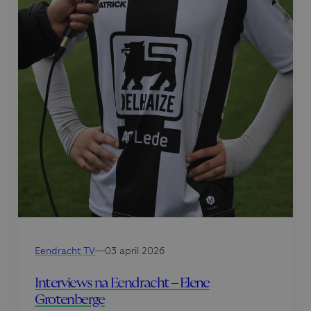
Eendracht TV
—
03 april 2026
Interviews na Eendracht – Elene
Grotenberge