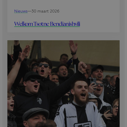
Nieuws
—
30 maart 2026
Welkom Tsotne Bendianishvili