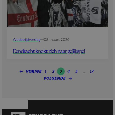
Wedstrijdverslag
—
08 maart 2026
Eendracht knokt zich naar gelijkspel
←
VORIGE
1
2
3
4
5
…
17
VOLGENDE
→