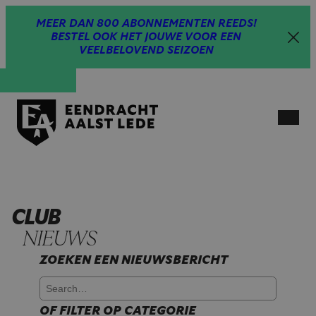
Spring
MEER DAN 800 ABONNEMENTEN REEDS!
naar
BESTEL OOK HET JOUWE VOOR EEN
inhoud
VEELBELOVEND SEIZOEN
Open
menu
CLUB
NIEUWS
ZOEKEN EEN NIEUWSBERICHT
OF FILTER OP CATEGORIE