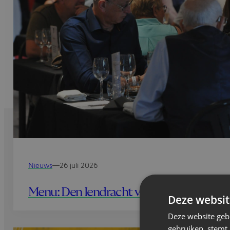
Nieuws
—
26 juli 2026
Menu: Den Iendracht vs De Spor
Deze websit
Deze website geb
gebruiken, stemt