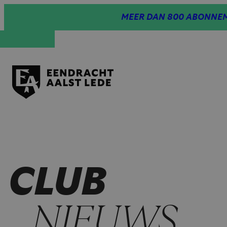
Spring
MEER DAN 800 ABONNEM
naar
inhoud
CLUB
NIEUWS