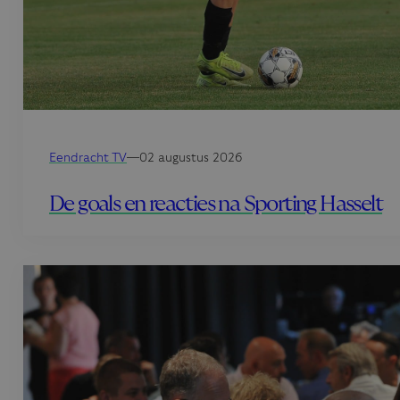
Eendracht TV
—
02 augustus 2026
De goals en reacties na Sporting Hasselt