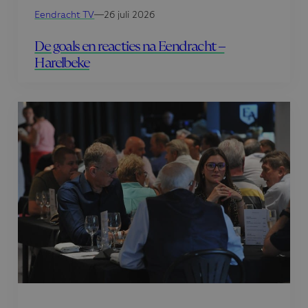
Eendracht TV
—
26 juli 2026
De goals en reacties na Eendracht –
Harelbeke