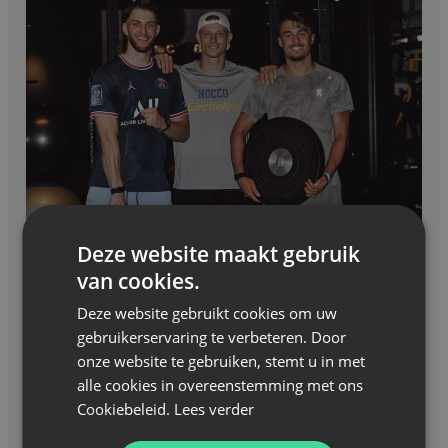
Deze website maakt gebruik
van cookies.
Nieuws
—
05 juli 2026
Deze website gebruikt cookies om uw
gebruikerservaring te verbeteren. Door
Met Mats Van Der Cruys naar de gym
onze website te gebruiken, stemt u in met
alle cookies in overeenstemming met ons
Cookiebeleid.
Lees verder