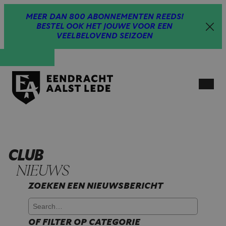
Spring
MEER DAN 800 ABONNEMENTEN REEDS!
naar
BESTEL OOK HET JOUWE VOOR EEN
inhoud
VEELBELOVEND SEIZOEN
Open
menu
CLUB
NIEUWS
ZOEKEN EEN NIEUWSBERICHT
OF FILTER OP CATEGORIE