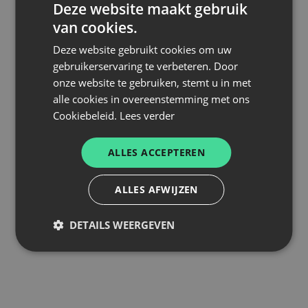
Deze website maakt gebruik
thuishaven van onze jeugdwerking en herbergt 5
van cookies.
voetbalvelden voor onze jeugdwerking, inclusief één
synthetisch terrein.
Deze website gebruikt cookies om uw
gebruikerservaring te verbeteren. Door
onze website te gebruiken, stemt u in met
ROUTEBESCHRIJVING
alle cookies in overeenstemming met ons
ADRES
Cookiebeleid.
Lees verder
Zandberg 4, 9300 Aalst
GEBRUIK
ALLES ACCEPTEREN
E-MAILADRES
jeugd@eendracht-aalst-lede.be
ALLES AFWIJZEN
DETAILS WEERGEVEN