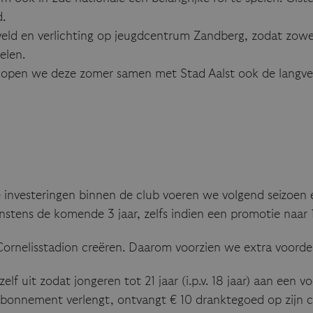
.
ld en verlichting op jeugdcentrum Zandberg, zodat zowel 
elen.
g hopen we deze zomer samen met Stad Aalst ook de langv
 investeringen binnen de club voeren we volgend seizoen 
nstens de komende 3 jaar, zelfs indien een promotie naar 
 Cornelisstadion creëren. Daarom voorzien we extra voord
zelf uit zodat jongeren tot 21 jaar (i.p.v. 18 jaar) aan e
 abonnement verlengt, ontvangt € 10 dranktegoed op zijn c