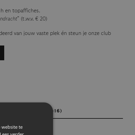
h en topaffiches.
ndracht
” (t.w.v. € 20)
eerd van jouw vaste plek én steun je onze club
Youth (<16)
 website te
Gratis
Lees verder