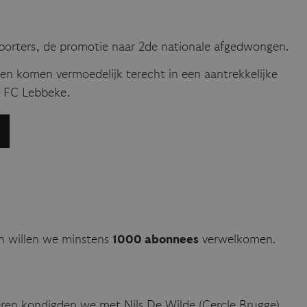
porters, de promotie naar 2de nationale afgedwongen.
 en komen vermoedelijk terecht in een aantrekkelijke
 FC Lebbeke.
en willen we minstens
1000 abonnees
verwelkomen.
steren kondigden we met Nils De Wilde (Cercle Brugge)