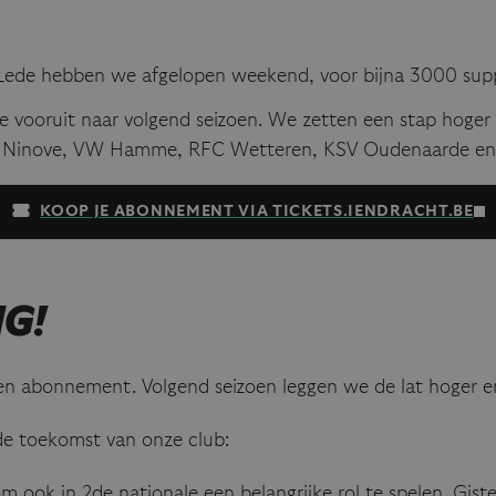
t Lede hebben we afgelopen weekend, voor bijna 3000 sup
ie vooruit naar volgend seizoen. We zetten een stap hoger
K Ninove, VW Hamme, RFC Wetteren, KSV Oudenaarde en
KOOP JE ABONNEMENT VIA TICKETS.IENDRACHT.BE
G!
en abonnement. Volgend seizoen leggen we de lat hoger 
 de toekomst van onze club:
om ook in 2de nationale een belangrijke rol te spelen. Gi