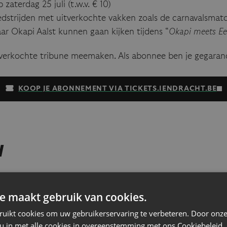
zaterdag 25 juli (t.w.v. € 10)
edstrijden met uitverkochte vakken zoals de carnavalsmatc
ar Okapi Aalst kunnen gaan kijken tijdens “
Okapi meets Ee
verkochte tribune meemaken. Als abonnee ben je gegarand
KOOP JE ABONNEMENT VIA TICKETS.IENDRACHT.BE
N
enen
Students (16–21)
e maakt gebruik van cookies.
ruikt cookies om uw gebruikerservaring te verbeteren. Door onze
€ 8,00
 u in met alle cookies in overeenstemming met ons Cookiebeleid.