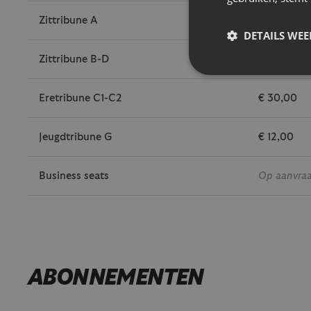
Zittribune A
€ 14,00
DETAILS WE
Zittribune B-D
€ 17,00
Eretribune C1-C2
€ 30,00
Jeugdtribune G
€ 12,00
Business seats
Op aanvra
ABONNEMENTEN