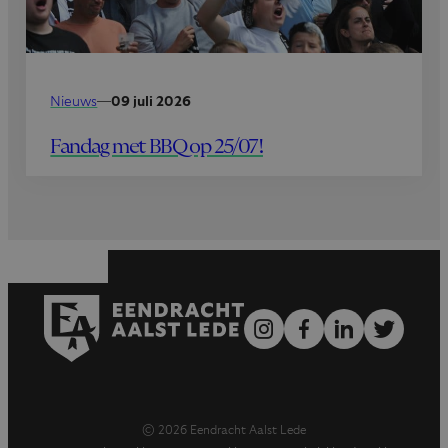
Nieuws
—
09 juli 2026
Fandag met BBQ op 25/07!
© 2026 Eendracht Aalst Lede