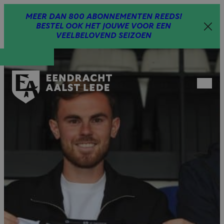
Spring
MEER DAN 800 ABONNEMENTEN REEDS!
naar
BESTEL OOK HET JOUWE VOOR EEN
inhoud
VEELBELOVEND SEIZOEN
Open
menu