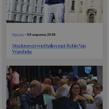
Nieuws
—
05 augustus 2026
Studeren en voetballen met Robin Van
Wambeke