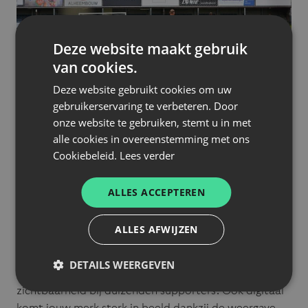
Deze website maakt gebruik
van cookies.
Deze website gebruikt cookies om uw
VISIBILITY
gebruikerservaring te verbeteren. Door
onze website te gebruiken, stemt u in met
alle cookies in overeenstemming met ons
Bij ons draait sponsoring niet enkel om logo’s, maar
Cookiebeleid.
Lees verder
om
impact en zichtbaarheid
. Als partner koppel je
jouw merk aan de emotie van voetbal en bereik je
ALLES ACCEPTEREN
supporters, zakenmensen en de hele regio. Van
opvallende boarding tot exclusieve naming rights:
jouw merk krijgt de aandacht die het verdient.
ALLES AFWIJZEN
Binnen en buiten het Pierre Cornelis Stadion zorgen
DETAILS WEERGEVEN
reclamepanelen en spandoeken
voor maximale
zichtbaarheid bij duizenden supporters. Ook digitaal
komt jouw merk sterk in beeld dankzij de weergave