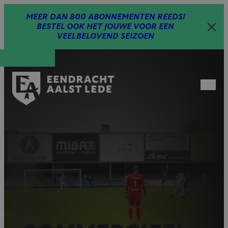
Spring
MEER DAN 800 ABONNEMENTEN REEDS!
naar
BESTEL OOK HET JOUWE VOOR EEN
inhoud
VEELBELOVEND SEIZOEN
Open
menu