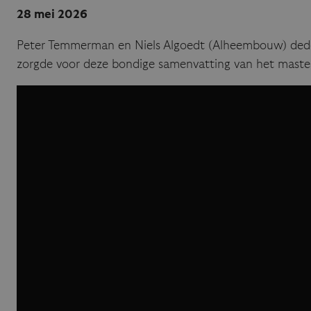
28 mei 2026
Peter Temmerman en Niels Algoedt (Alheembouw) deden
zorgde voor deze bondige samenvatting van het maste