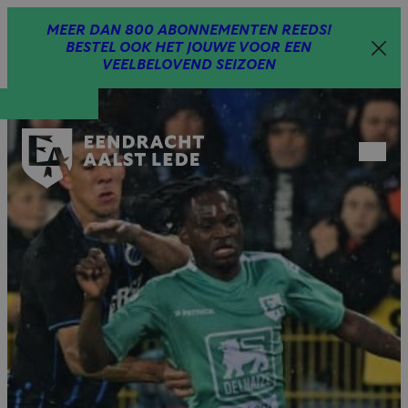
Spring
MEER DAN 800 ABONNEMENTEN REEDS!
naar
BESTEL OOK HET JOUWE VOOR EEN
inhoud
VEELBELOVEND SEIZOEN
Open
menu