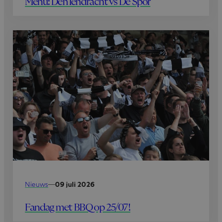
Menu: Den Iendracht vs De Spor
Nieuws
—
09 juli 2026
Fandag met BBQ op 25/07!