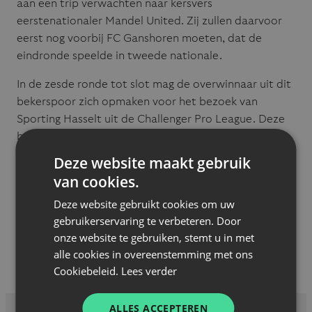
aan een trip verwachten naar kersvers
eerstenationaler Mandel United. Zij zullen daarvoor
eerst nog voorbij FC Ganshoren moeten, dat de
eindronde speelde in tweede nationale.
In de zesde ronde tot slot mag de overwinnaar uit dit
bekerspoor zich opmaken voor het bezoek van
Sporting Hasselt uit de Challenger Pro League. Deze
bekerronde wordt pas gespeeld op zondag 27
september.
Deze website maakt gebruik
van cookies.
Hoe ver kunnen we deze keer doorstoten? We kijken
er alvast naar uit.
Deze website gebruikt cookies om uw
gebruikerservaring te verbeteren. Door
Iendracht Veroit!
onze website te gebruiken, stemt u in met
alle cookies in overeenstemming met ons
Cookiebeleid.
Lees verder
ALLES ACCEPTEREN