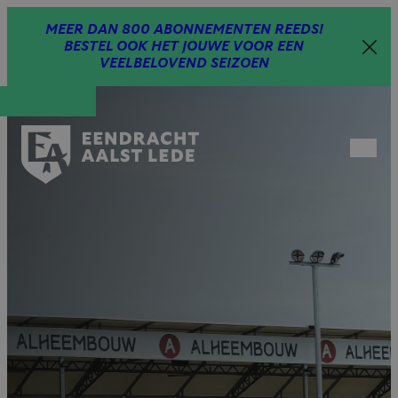
Spring
MEER DAN 800 ABONNEMENTEN REEDS!
naar
BESTEL OOK HET JOUWE VOOR EEN
inhoud
VEELBELOVEND SEIZOEN
Open
menu