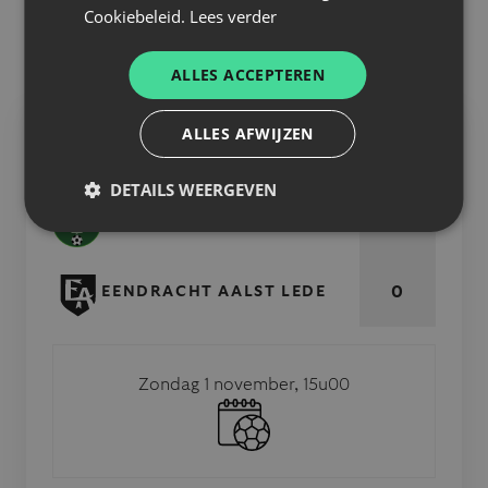
Cookiebeleid.
Lees verder
beschikbaar.
Volg deze wedstrijd LIVE via
live.eendracht-aalst-
ALLES ACCEPTEREN
lede.be
ALLES AFWIJZEN
MATCH INFO
DETAILS WEERGEVEN
0
KM TORHOUT
0
EENDRACHT AALST LEDE
Zondag 1 november, 15u00