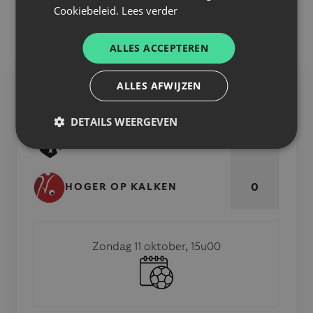
Cookiebeleid.
Lees verder
beschikbaar.
Volg deze wedstrijd LIVE via
live.eendracht-aalst-
ALLES ACCEPTEREN
lede.be
ALLES AFWIJZEN
MATCH INFO
DETAILS WEERGEVEN
0
EENDRACHT AALST LEDE
0
HOGER OP KALKEN
Zondag 11 oktober, 15u00