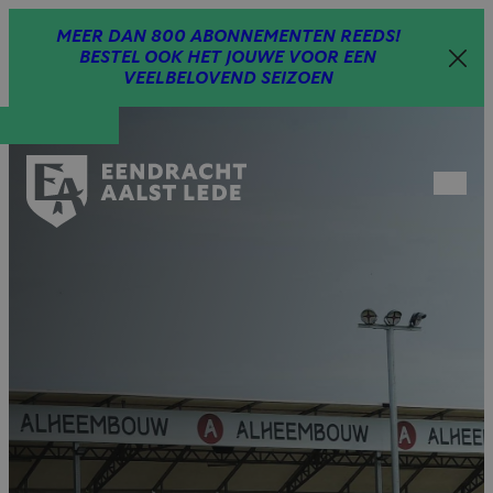
Spring
MEER DAN 800 ABONNEMENTEN REEDS!
naar
BESTEL OOK HET JOUWE VOOR EEN
inhoud
VEELBELOVEND SEIZOEN
Open
menu