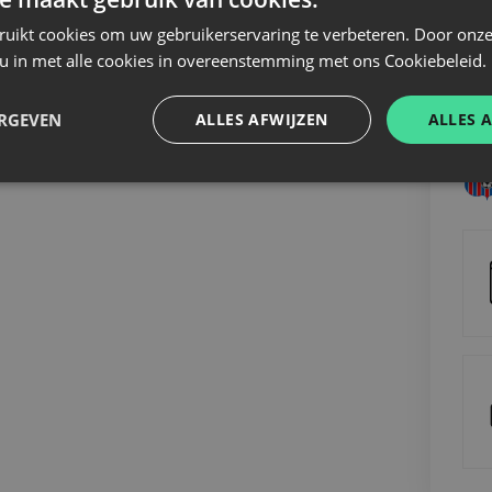
.
MA
ruikt cookies om uw gebruikerservaring te verbeteren. Door onze
be
 u in met alle cookies in overeenstemming met ons Cookiebeleid.
ERGEVEN
ALLES AFWIJZEN
ALLES 