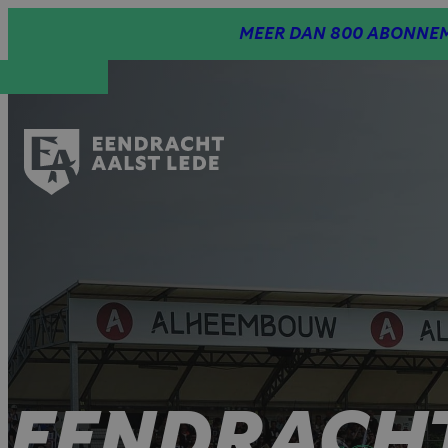
Spring
MEER DAN 800 ABONNEM
naar
inhoud
EENDRACH