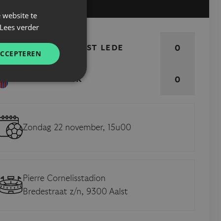
TCH INFO
 website te
Lees verder
EENDRACHT AALST LEDE
0
ACCEPTEREN
LONDERZEEL SK
0
Zondag 22 november, 15u00
Pierre Cornelisstadion
Bredestraat z/n, 9300 Aalst