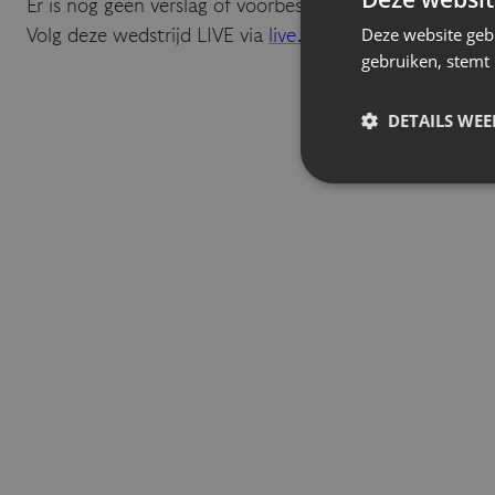
Er is nog geen verslag of voorbeschouwing beschikbaar
Deze website geb
Volg deze wedstrijd LIVE via
live.eendracht-aalst-lede.
gebruiken, stemt
DETAILS WE