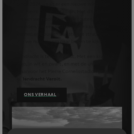
Sinds 2024 waait er een nieuwe wind door
het Pierre Cornelisstadion. Met dit verhaal
breken we resoluut met de fouten uit het
verleden. Na een seizoen van elkaar leren
kennen en bouwen aan stevige structuren,
zijn we nu klaar om naar boven te kijken.
Eendracht is terug in Aalst. Met een krachtig
logo, in wit en zwart, en met de unieke sfeer
waarvoor het Pierre Cornelisstadion gekend
is.
Iendracht Veroit.
ONS VERHAAL