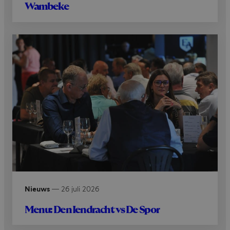
Wambeke
Nieuws
—
26 juli 2026
Menu: Den Iendracht vs De Spor