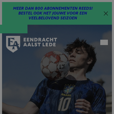
Spring
MEER DAN 800 ABONNEMENTEN REEDS!
naar
BESTEL OOK HET JOUWE VOOR EEN
inhoud
VEELBELOVEND SEIZOEN
Open
menu