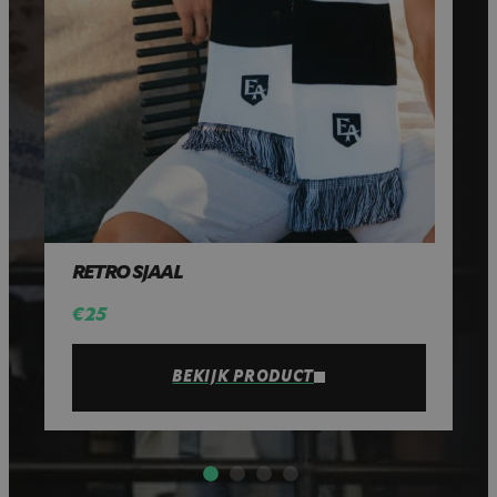
RETRO SJAAL
D
€ 25
€ 
BEKIJK PRODUCT