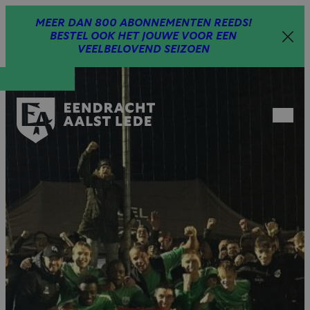
Spring
MEER DAN 800 ABONNEMENTEN REEDS!
naar
BESTEL OOK HET JOUWE VOOR EEN
inhoud
VEELBELOVEND SEIZOEN
Open
menu