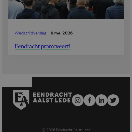
Wedstrijdverslag
—
11 mei 2026
Eendracht promoveert!
© 2026 Eendracht Aalst Lede