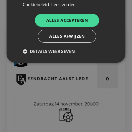
Cookiebeleid.
Lees verder
beschikbaar.
Volg deze wedstrijd LIVE via
live.eendracht-aalst-
ALLES ACCEPTEREN
lede.be
ALLES AFWIJZEN
MATCH INFO
DETAILS WEERGEVEN
0
VW HAMME
0
EENDRACHT AALST LEDE
Zaterdag 14 november, 20u00