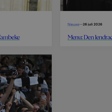
Nieuws
—
26 juli 2026
Menu: Den Iendrac
 Wambeke