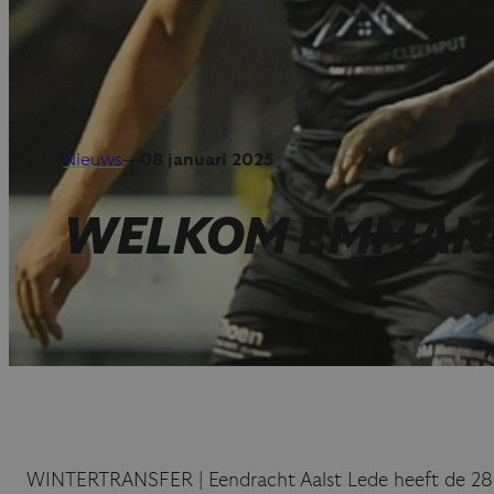
Nieuws
—
08 januari 2025
WELKOM EMMANU
WINTERTRANSFER | Eendracht Aalst Lede heeft de 28-ja