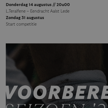
Donderdag 14 augustus // 20u00
L.Teralfene – Eendracht Aalst Lede
Zondag 31 augustus
Start competitie