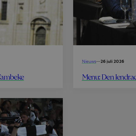
Nieuws
—
26 juli 2026
Menu: Den Iendrac
 Wambeke