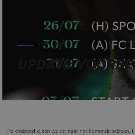
Nieuws
—
13 mei 2025
UPDATE: VOORBE
Reikhalzend kijken we uit naar het komende seizoen. E