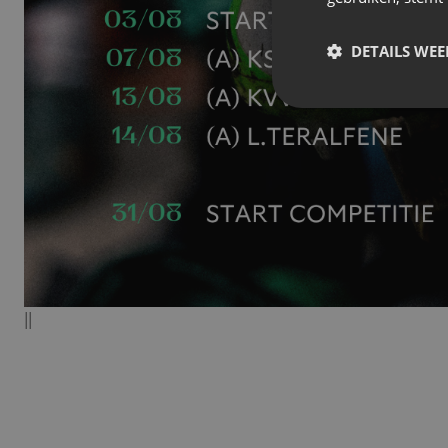
DETAILS WE
||