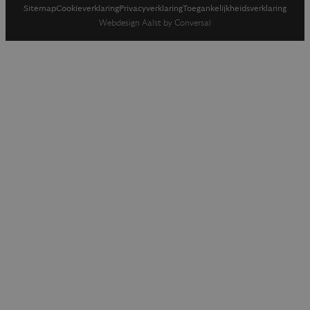
Sitemap
Cookieverklaring
Privacyverklaring
Toegankelijkheidsverklaring
Webdesign Aalst by Conversal