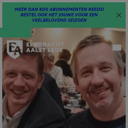
Spring
MEER DAN 800 ABONNEMENTEN REEDS!
naar
BESTEL OOK HET JOUWE VOOR EEN
inhoud
VEELBELOVEND SEIZOEN
Open
menu