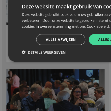
Deze website maakt gebruik van coo
Deze website gebruikt cookies om uw gebruikerserv
verbeteren. Door onze website te gebruiken, stemt u
cookies in overeenstemming met ons Cookiebeleid.
Nieuws
—
05 augustus 2026
ALLES AFWIJZEN
ALLES
Studeren en voetballen met Robin Van
DETAILS WEERGEVEN
Wambeke