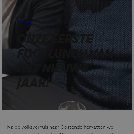
Nieuws
—
09 januari 2025
ONZE EERSTE
FOOTLUNCH VAN
HET NIEUWE
JAAR!
Na de volksverhuis naar Oostende hervatten we