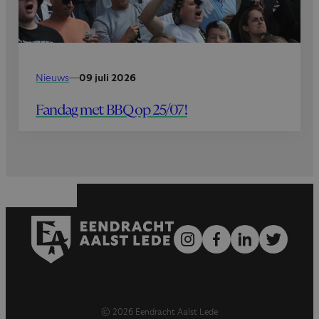
Nieuws
—
09 juli 2026
Fandag met BBQ op 25/07!
© 2026 Eendracht Aalst Lede