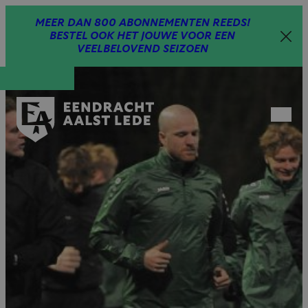
Spring
MEER DAN 800 ABONNEMENTEN REEDS!
naar
BESTEL OOK HET JOUWE VOOR EEN
inhoud
VEELBELOVEND SEIZOEN
Open
menu