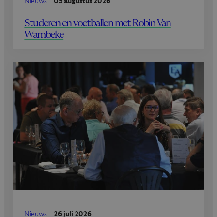
Nieuws
—
05 augustus 2026
Studeren en voetballen met Robin Van
Wambeke
Nieuws
—
26 juli 2026