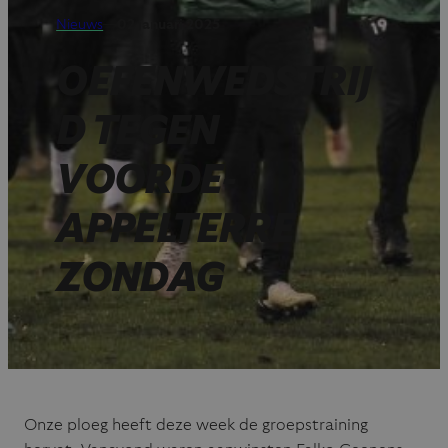
Nieuws
—
02 januari 2025
OEFENWEDSTRIJ
D TEGEN
VOORDE-
APPELTERRE
ZONDAG
Onze ploeg heeft deze week de groepstraining