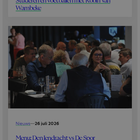
Studeren en voetballen met Robin Van
Wambeke
Nieuws
—
26 juli 2026
Menu: Den Iendracht vs De Spor