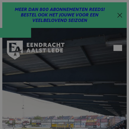
Spring
MEER DAN 800 ABONNEMENTEN REEDS!
naar
BESTEL OOK HET JOUWE VOOR EEN
inhoud
VEELBELOVEND SEIZOEN
Open
menu