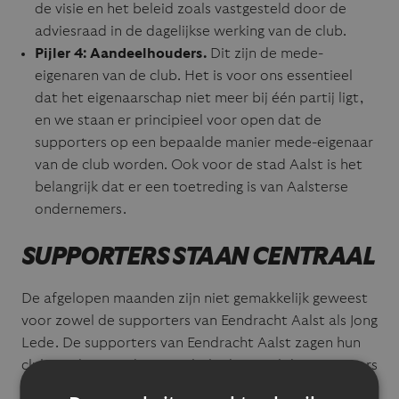
de visie en het beleid zoals vastgesteld door de
adviesraad in de dagelijkse werking van de club.
Pijler 4:
Aandeelhouders.
Dit zijn de mede-
eigenaren van de club. Het is voor ons essentieel
dat het eigenaarschap niet meer bij één partij ligt,
en we staan er principieel voor open dat de
supporters op een bepaalde manier mede-eigenaar
van de club worden. Ook voor de stad Aalst is het
belangrijk dat er een toetreding is van Aalsterse
ondernemers.
SUPPORTERS STAAN CENTRAAL
De afgelopen maanden zijn niet gemakkelijk geweest
voor zowel de supporters van Eendracht Aalst als Jong
Lede. De supporters van Eendracht Aalst zagen hun
club verdwijnen door wanbeleid, terwijl de supporters
van Jong Lede hun eerste ploeg plotseling naar Aalst