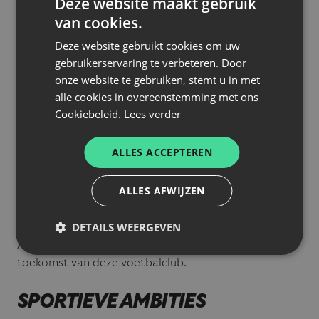
Deze website maakt gebruik
zagen verhuizen.
van cookies.
Iedereen in dit nieuwe project beseft dat supporters
Deze website gebruikt cookies om uw
essentieel zijn voor de beleving en groeikansen van de
gebruikerservaring te verbeteren. Door
club. We begrijpen echter ook dat, na het verlies van
onze website te gebruiken, stemt u in met
het oude Eendracht Aalst, mensen tijd nodig hebben
alle cookies in overeenstemming met ons
om zich aan te passen en te zien of ze zich kunnen
Cookiebeleid.
Lees verder
identificeren met dit nieuwe project.
ALLES ACCEPTEREN
We hopen dat de aanwezigheid van twee
supportersafgevaardigden in de op te richten
ALLES AFWIJZEN
adviesraad, de transparantie van het bestuur en de
vernieuwde aanpak, ervoor zal zorgen dat mensen
DETAILS WEERGEVEN
zowel vertrouwen als affiniteit krijgen met Eendracht
Aalst Lede. Enkel zo kunnen we samen werken aan de
toekomst van deze voetbalclub.
SPORTIEVE AMBITIES