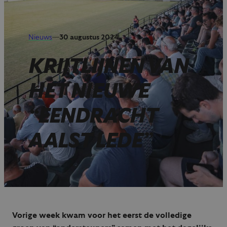
Nieuws
—
30 augustus 2024
KRIJTLIJNEN VAN
HET NIEUWE
“EENDRACHT
AALST LEDE”
Vorige week kwam voor het eerst de volledige