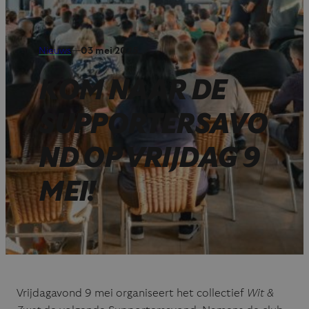
Nieuws
—
03 mei 2025
KOM NAAR DE
SUPPORTERSAVO
ND OP VRIJDAG 9
MEI!
Vrijdagavond 9 mei organiseert het collectief
Wit &