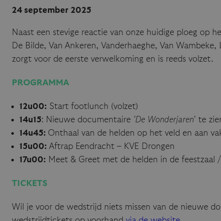
24 september 2025
Naast een stevige reactie van onze huidige ploeg op het
De Bilde, Van Ankeren, Vanderhaeghe, Van Wambeke, L
zorgt voor de eerste verwelkoming en is reeds volzet.
PROGRAMMA
12u00:
Start footlunch (volzet)
14u15
: Nieuwe documentaire
‘De Wonderjaren
‘ te zi
14u45:
Onthaal van de helden op het veld en aan va
15u00:
Aftrap Eendracht – KVE Drongen
17u00:
Meet & Greet met de helden in de feestzaal /
TICKETS
Wil je voor de wedstrijd niets missen van de nieuwe do
wedstrijdtickets op voorhand
via de website
.