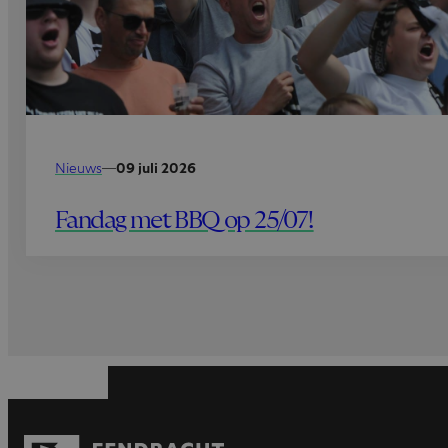
Nieuws
—
09 juli 2026
Fandag met BBQ op 25/07!