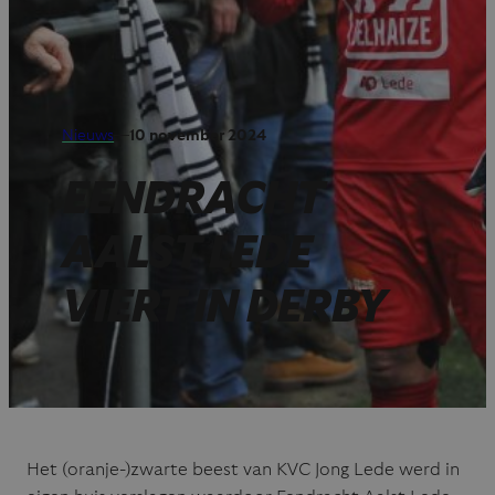
Nieuws
—
10 november 2024
EENDRACHT
AALST LEDE
VIERT IN DERBY
Het (oranje-)zwarte beest van KVC Jong Lede werd in