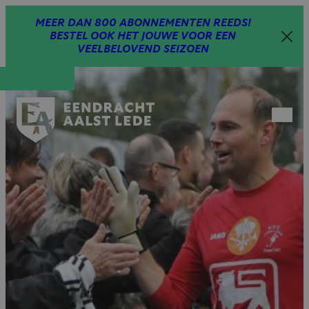
Spring
MEER DAN 800 ABONNEMENTEN REEDS!
naar
BESTEL OOK HET JOUWE VOOR EEN
inhoud
VEELBELOVEND SEIZOEN
Open
menu