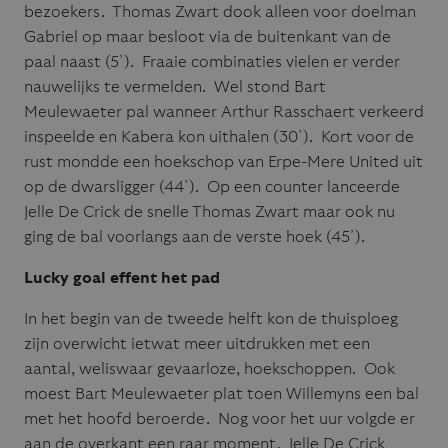
bezoekers. Thomas Zwart dook alleen voor doelman
Gabriel op maar besloot via de buitenkant van de
paal naast (5’). Fraaie combinaties vielen er verder
nauwelijks te vermelden. Wel stond Bart
Meulewaeter pal wanneer Arthur Rasschaert verkeerd
inspeelde en Kabera kon uithalen (30’). Kort voor de
rust mondde een hoekschop van Erpe-Mere United uit
op de dwarsligger (44’). Op een counter lanceerde
Jelle De Crick de snelle Thomas Zwart maar ook nu
ging de bal voorlangs aan de verste hoek (45’).
Lucky goal effent het pad
In het begin van de tweede helft kon de thuisploeg
zijn overwicht ietwat meer uitdrukken met een
aantal, weliswaar gevaarloze, hoekschoppen. Ook
moest Bart Meulewaeter plat toen Willemyns een bal
met het hoofd beroerde. Nog voor het uur volgde er
aan de overkant een raar moment. Jelle De Crick