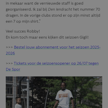
in mekaar want de vernieuwde staff is goed
georganiseerd. Ik zal bij
Den Iendracht
het nummer 70
dragen. In de vorige clubs stond er op zijn minst altijd
een 7 op mijn shirt.”
Veel succes Robby!
En kom toch maar eens kijken dit seizoen Gigli!
>>>
Bestel jouw abonnement voor het seizoen 2025-
2026
>>>
Tickets voor de seizoensopener op 26/07 tegen
De Spor