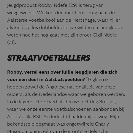
Jeugdproduct Robby Ndefe (29) is terug van
weggeweest. We keerden met hem terug naar de
Aalsterse voetbalkooi aan de Hertshage, waar hij er
als kind op los dribbelde. En we wilden natuurlijk ook
weten hoe het nog gaat met zijn broer Gigli Ndefe
(31).
STRAATVOETBALLERS
Robby, vertel eens over jullie jeugdjaren die zich
voor een deel in Aalst afspeelden?
“Gigli en ik
hebben zowel de Angolese nationaliteit van onze
ouders, als de Nederlandse waar we geboren werden.
In de lagere school verhuisden we richting Brussel,
waar we onze eerste voetbalschoenen aanbonden bij
Asse-Zellik. RSC Anderlecht haalde mij er weg. Mijn
bekendste ploegmaat was ongetwijfeld Charly
Musonda Junior, één van de grootste Belgische