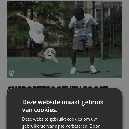
SUPPORTERS GEVEN BOOST
Deze website maakt gebruik
In de wedstrijden met Olsa Brakel tegen Eendracht
van cookies.
Aalst heb je ons telkens flink geambeteerd met
jouw rushes op de linkerflank.
“Dat waren inderdaad
Deze website gebruikt cookies om uw
mijn wedstrijden. Sommige spelers krijgen stress van
gebruikerservaring te verbeteren. Door