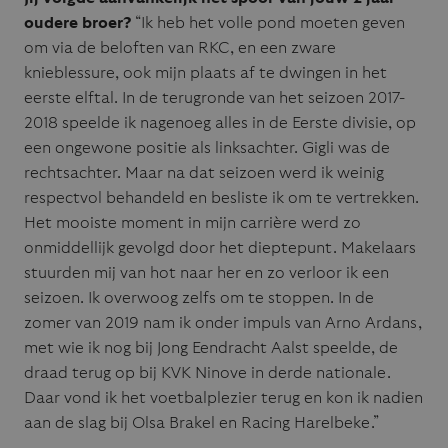
oudere broer?
“Ik heb het volle pond moeten geven
om via de beloften van RKC, en een zware
knieblessure, ook mijn plaats af te dwingen in het
eerste elftal. In de terugronde van het seizoen 2017-
2018 speelde ik nagenoeg alles in de Eerste divisie, op
een ongewone positie als linksachter. Gigli was de
rechtsachter. Maar na dat seizoen werd ik weinig
respectvol behandeld en besliste ik om te vertrekken.
Het mooiste moment in mijn carrière werd zo
onmiddellijk gevolgd door het dieptepunt. Makelaars
stuurden mij van hot naar her en zo verloor ik een
seizoen. Ik overwoog zelfs om te stoppen. In de
zomer van 2019 nam ik onder impuls van Arno Ardans,
met wie ik nog bij Jong Eendracht Aalst speelde, de
draad terug op bij KVK Ninove in derde nationale.
Daar vond ik het voetbalplezier terug en kon ik nadien
aan de slag bij Olsa Brakel en Racing Harelbeke.”