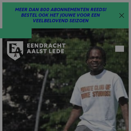
Spring
MEER DAN 800 ABONNEMENTEN REEDS!
naar
BESTEL OOK HET JOUWE VOOR EEN
inhoud
VEELBELOVEND SEIZOEN
Open
menu