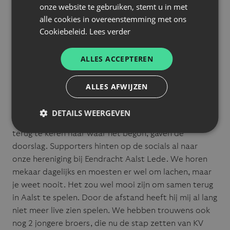
veel publiek, maar ik krijg er net een extra boost van.
onze website te gebruiken, stemt u in met
Die duels hadden automatisch meer beleving en
alle cookies in overeenstemming met ons
Cookiebeleid.
Lees verder
intensiteit, en dan moet je direct in de wedstrijd
zitten. Nu mag ik zelf voor deze supporters spelen en
we zullen hun steun nodig hebben. Ik weet uiteraard
ALLES ACCEPTEREN
hoe het Eendracht-publiek reageert bij goede of
slechte prestaties, maar ik kan daar wel mee om.
ALLES AFWIJZEN
Omdat het een reeks lager was heb ik over het
aanbod goed moeten nadenken. Ik besprak het ook
DETAILS WEERGEVEN
met Gigli maar de ambitie en het speciale gevoel om
terug te keren naar waar het begon, gaven de
doorslag. Supporters hinten op de socials al naar
onze hereniging bij Eendracht Aalst Lede. We horen
mekaar dagelijks en moesten er wel om lachen, maar
je weet nooit. Het zou wel mooi zijn om samen terug
in Aalst te spelen. Door de afstand heeft hij mij al lang
niet meer live zien spelen. We hebben trouwens ook
nog 2 jongere broers, die nu de stap zetten van KV