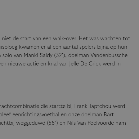
it niet de start van een walk-over. Het was wachten tot
isploeg kwamen er al een aantal spelers bijna op hun
een solo van Manki Saidy (32’), doelman Vandenbussche
een nieuwe actie en knal van Jelle De Crick werd in
 prachtcombinatie die startte bij Frank Taptchou werd
 bleef eenrichtingsvoetbal en onze doelman Bart
dichtbij weggeduwd (56’) en Nils Van Poelvoorde nam