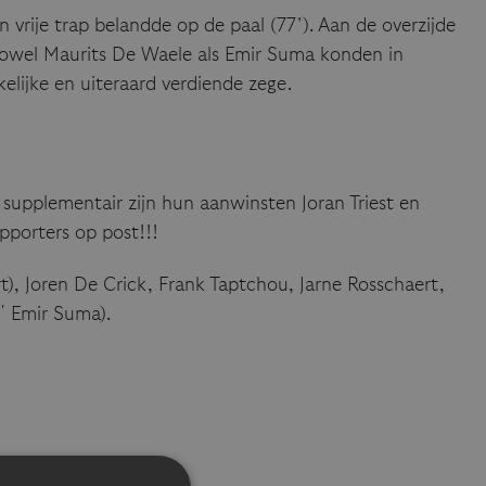
 vrije trap belandde op de paal (77’). Aan de overzijde
r zowel Maurits De Waele als Emir Suma konden in
elijke en uiteraard verdiende zege.
 supplementair zijn hun aanwinsten Joran Triest en
upporters op post!!!
), Joren De Crick, Frank Taptchou, Jarne Rosschaert,
′ Emir Suma).