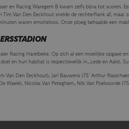
osser en Racing Waregem B kwam zelfs bijna tot scoren. Een
allen Tim Van Den Eeckhout snelde de rechterflank af, maa
te minuten waren emotieloos. Onze ploeg behaalde een makk
IERSSTADION
aler Racing Harelbeke. Op zich al een moeilijke opgave en
doel en hun habitat is respectievelijk in…Lede en Aalst. S
im Van Den Eeckhout), Jari Bauwens (75′ Arthur Rasschaert
 De Waele), Nicolas Van Peteghem, Nils Van Poelvoorde (75