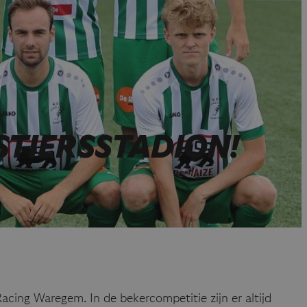
STIERSSTADION!
cing Waregem. In de bekercompetitie zijn er altijd