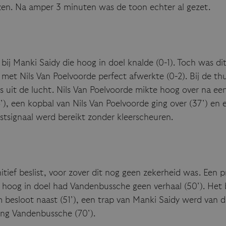
zen. Na amper 3 minuten was de toon echter al gezet.
 bij Manki Saidy die hoog in doel knalde (0-1). Toch was d
t Nils Van Poelvoorde perfect afwerkte (0-2). Bij de thu
jes uit de lucht. Nils Van Poelvoorde mikte hoog over na 
’), een kopbal van Nils Van Poelvoorde ging over (37’) en 
tsignaal werd bereikt zonder kleerscheuren.
nitief beslist, voor zover dit nog geen zekerheid was. Een
al hoog in doel had Vandenbussche geen verhaal (50’). Het
besloot naast (51’), een trap van Manki Saidy werd van 
ding Vandenbussche (70’).