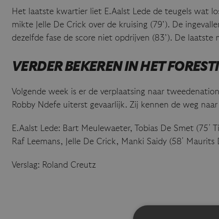
Het laatste kwartier liet E.Aalst Lede de teugels wat l
mikte Jelle De Crick over de kruising (79’). De ingev
dezelfde fase de score niet opdrijven (83’). De laats
VERDER BEKEREN IN HET FOREST
Volgende week is er de verplaatsing naar tweedenation
Robby Ndefe uiterst gevaarlijk. Zij kennen de weg naar 
E.Aalst Lede: Bart Meulewaeter, Tobias De Smet (75′ T
Raf Leemans, Jelle De Crick, Manki Saidy (58′ Maurits
Verslag: Roland Creutz