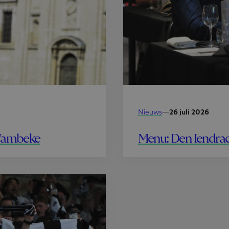
Nieuws
—
26 juli 2026
Menu: Den Iendrac
 Wambeke