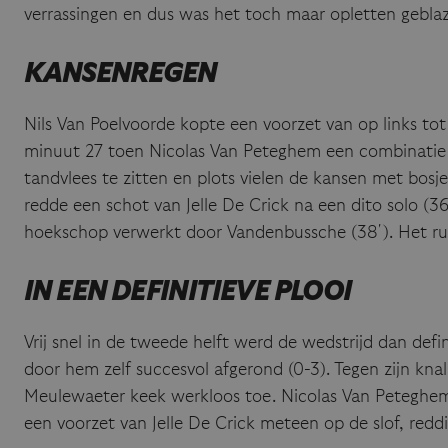
verrassingen en dus was het toch maar opletten gebla
KANSENREGEN
Nils Van Poelvoorde kopte een voorzet van op links tot
minuut 27 toen Nicolas Van Peteghem een combinatie me
tandvlees te zitten en plots vielen de kansen met bos
redde een schot van Jelle De Crick na een dito solo (36
hoekschop verwerkt door Vandenbussche (38′). Het rus
IN EEN DEFINITIEVE PLOOI
Vrij snel in de tweede helft werd de wedstrijd dan defi
door hem zelf succesvol afgerond (0-3). Tegen zijn kn
Meulewaeter keek werkloos toe. Nicolas Van Peteghem 
een voorzet van Jelle De Crick meteen op de slof, red