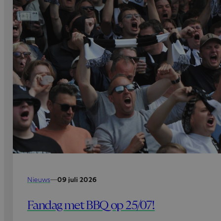
Nieuws
—
09 juli 2026
Fandag met BBQ op 25/07!