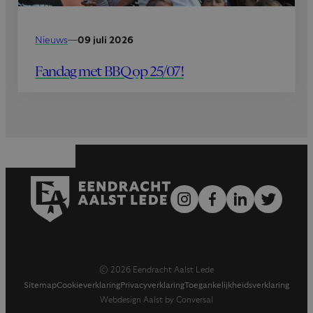
Nieuws
—
09 juli 2026
Fandag met BBQ op 25/07!
© 2026 Eendracht Aalst Lede
Sitemap
Cookieverklaring
Privacyverklaring
Toegankelijkheidsverklaring
Webdesign Aalst by Conversal