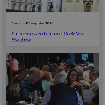
Nieuws
—
05 augustus 2026
Studeren en voetballen met Robin Van
Wambeke