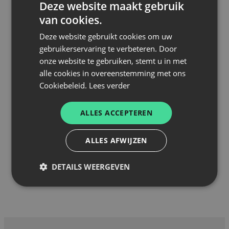
Deze website maakt gebruik
zondag 28 september – 12u
van cookies.
Ontvangst met aperitief (champagne)
Deze website gebruikt cookies om uw
∼
gebruikerservaring te verbeteren. Door
a’Muzes
onze website te gebruiken, stemt u in met
∼
alle cookies in overeenstemming met ons
Vitello tonato / kappertjes / olijf / zoete ui
Cookiebeleid.
Lees verder
∼
Speenvarken / gepofte aardappel / bloemkool/
ALLES ACCEPTEREN
pickles
∼
ALLES AFWIJZEN
Panna cotta kokos / mango / limoen
∼
DETAILS WEERGEVEN
Koffie tijdens de rust