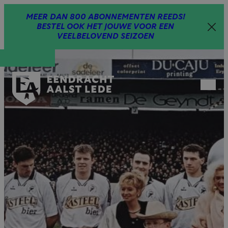
Spring
MEER DAN 800 ABONNEMENTEN REEDS!
naar
BESTEL OOK HET JOUWE VOOR EEN
inhoud
VEELBELOVEND SEIZOEN
Open
menu