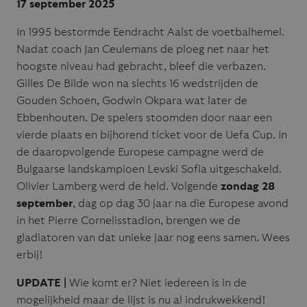
17 september 2025
In 1995 bestormde Eendracht Aalst de voetbalhemel.
Nadat coach Jan Ceulemans de ploeg net naar het
hoogste niveau had gebracht, bleef die verbazen.
Gilles De Bilde won na slechts 16 wedstrijden de
Gouden Schoen, Godwin Okpara wat later de
Ebbenhouten. De spelers stoomden door naar een
vierde plaats en bijhorend ticket voor de Uefa Cup. In
de daaropvolgende Europese campagne werd de
Bulgaarse landskampioen Levski Sofia uitgeschakeld.
Olivier Lamberg werd de held. Volgende
zondag 28
september
, dag op dag 30 jaar na die Europese avond
in het Pierre Cornelisstadion, brengen we de
gladiatoren van dat unieke jaar nog eens samen. Wees
erbij!
UPDATE |
Wie komt er? Niet iedereen is in de
mogelijkheid maar de lijst is nu al indrukwekkend!