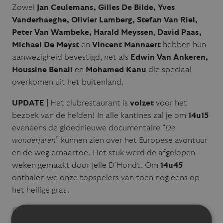
Zowel
Jan Ceulemans, Gilles De Bilde, Yves
Vanderhaeghe, Olivier Lamberg, Stefan Van Riel,
Peter Van Wambeke, Harald Meyssen
,
David Paas,
Michael De Meyst
en
Vincent Mannaert
hebben hun
aanwezigheid bevestigd, net als
Edwin Van Ankeren,
Houssine Benali
en
Mohamed Kanu
die speciaal
overkomen uit het buitenland.
UPDATE |
Het clubrestaurant is
volzet
voor het
bezoek van de helden! In alle kantines zal je om
14u15
eveneens de gloednieuwe documentaire “
De
wonderjaren
” kunnen zien over het Europese avontuur
en de weg ernaartoe. Het stuk werd de afgelopen
weken gemaakt door Jelle D’Hondt. Om
14u45
onthalen we onze topspelers van toen nog eens op
het heilige gras.
IENDRACHT VEROIT!