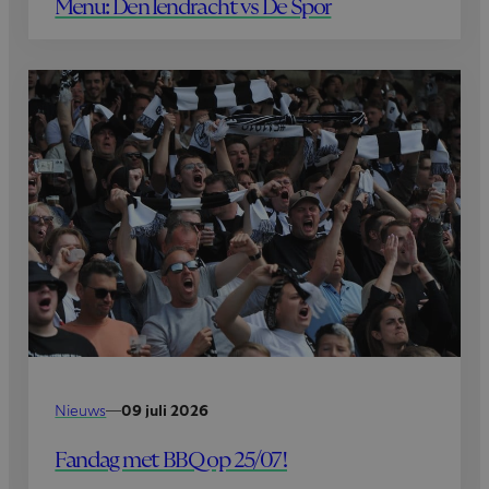
Menu: Den Iendracht vs De Spor
Nieuws
—
09 juli 2026
Fandag met BBQ op 25/07!