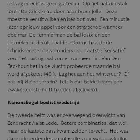
ref zag er echter geen graten in. Op het halfuur stak
Joren De Crick knap door naar broer Jelle. Deze
moest te ver uitwijken en besloot over. Een minuutje
later opnieuw appel voor een strafschop wanneer
doelman De Temmerman de bal loste en een
bezoeker onderuit haalde. Ook nu haalde de
scheidsrechter de schouders op. Laatste “sensatie”
voor het rustsignaal was er wanneer Tim Van Den
Eeckhout het in de vlucht probeerde maar de bal
werd afgeketst (40’). Lag het aan het winteruur? Of
het vrij kleine terrein? Feit is dat beide teams een
zwakke eerste helft hadden afgeleverd.
Kanonskogel beslist wedstrijd
De tweede helft was er overwegend overwicht van
Eendracht Aalst Lede. Betere combinaties, dat wel,
maar de laatste pass kwam zelden terecht. Het was
dan ook eerder de spanning die voor wat opwinding