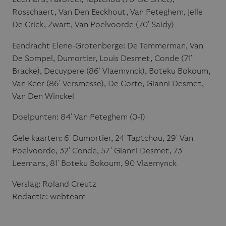
Rosschaert, Van Den Eeckhout, Van Peteghem, Jelle
De Crick, Zwart, Van Poelvoorde (70′ Saidy)
Eendracht Elene-Grotenberge: De Temmerman, Van
De Sompel, Dumortier, Louis Desmet, Conde (71′
Bracke), Decuypere (86′ Vlaemynck), Boteku Bokoum,
Van Keer (86′ Versmesse), De Corte, Gianni Desmet,
Van Den Winckel
Doelpunten: 84′ Van Peteghem (0-1)
Gele kaarten: 6′ Dumortier, 24′ Taptchou, 29′ Van
Poelvoorde, 32′ Conde, 57′ Gianni Desmet, 73′
Leemans, 81′ Boteku Bokoum, 90 Vlaemynck
Verslag: Roland Creutz
Redactie: webteam