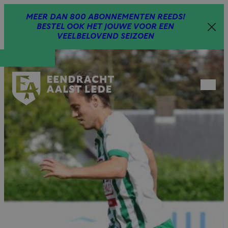
Spring
MEER DAN 800 ABONNEMENTEN REEDS!
naar
BESTEL OOK HET JOUWE VOOR EEN
inhoud
VEELBELOVEND SEIZOEN
Open
menu