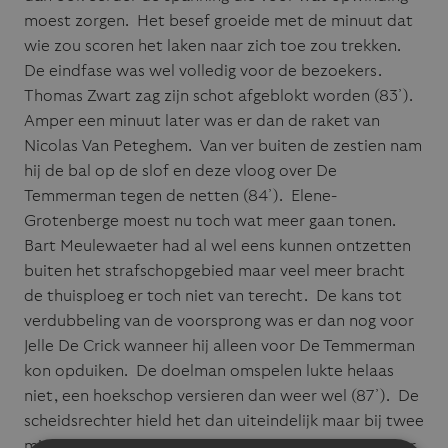
moest zorgen. Het besef groeide met de minuut dat
wie zou scoren het laken naar zich toe zou trekken.
De eindfase was wel volledig voor de bezoekers.
Thomas Zwart zag zijn schot afgeblokt worden (83’).
Amper een minuut later was er dan de raket van
Nicolas Van Peteghem. Van ver buiten de zestien nam
hij de bal op de slof en deze vloog over De
Temmerman tegen de netten (84’). Elene-
Grotenberge moest nu toch wat meer gaan tonen.
Bart Meulewaeter had al wel eens kunnen ontzetten
buiten het strafschopgebied maar veel meer bracht
de thuisploeg er toch niet van terecht. De kans tot
verdubbeling van de voorsprong was er dan nog voor
Jelle De Crick wanneer hij alleen voor De Temmerman
kon opduiken. De doelman omspelen lukte helaas
niet, een hoekschop versieren dan weer wel (87’). De
scheidsrechter hield het dan uiteindelijk maar bij twee
minuten blessuretijd en eigenlijk kwamen we ook hier