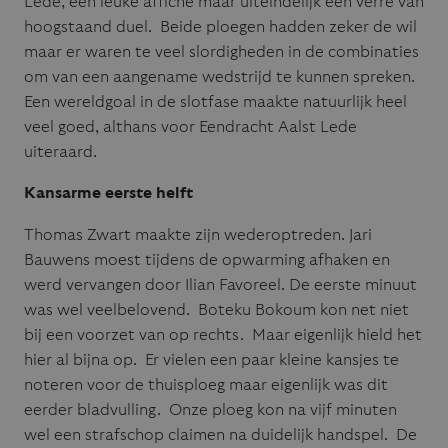
Lede, een leuke affiche maar uiteindelijk een verre van
hoogstaand duel. Beide ploegen hadden zeker de wil
maar er waren te veel slordigheden in de combinaties
om van een aangename wedstrijd te kunnen spreken.
Een wereldgoal in de slotfase maakte natuurlijk heel
veel goed, althans voor Eendracht Aalst Lede
uiteraard.
Kansarme eerste helft
Thomas Zwart maakte zijn wederoptreden. Jari
Bauwens moest tijdens de opwarming afhaken en
werd vervangen door Ilian Favoreel. De eerste minuut
was wel veelbelovend. Boteku Bokoum kon net niet
bij een voorzet van op rechts. Maar eigenlijk hield het
hier al bijna op. Er vielen een paar kleine kansjes te
noteren voor de thuisploeg maar eigenlijk was dit
eerder bladvulling. Onze ploeg kon na vijf minuten
wel een strafschop claimen na duidelijk handspel. De