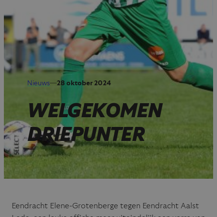
Nieuws
—
28 oktober 2024
WELGEKOMEN
DRIEPUNTER
Eendracht Elene-Grotenberge tegen Eendracht Aalst