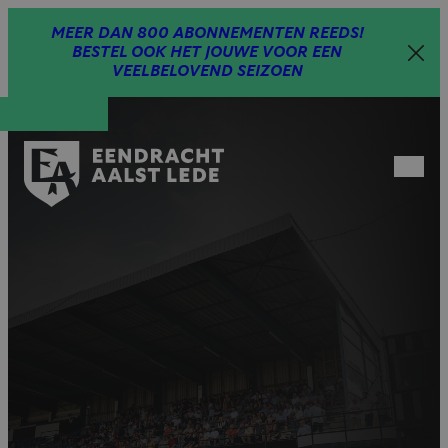
Spring
MEER DAN 800 ABONNEMENTEN REEDS!
naar
BESTEL OOK HET JOUWE VOOR EEN
inhoud
VEELBELOVEND SEIZOEN
Open
menu