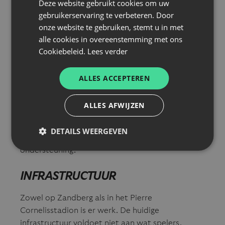
Deze website gebruikt cookies om uw
gebruikerservaring te verbeteren. Door
Voetbal gaat voor ons over meer dan alleen
onze website te gebruiken, stemt u in met
winnen. We willen jongeren vormen — als speler
alle cookies in overeenstemming met ons
én als persoon. Discipline, respect en engagement
Cookiebeleid.
Lees verder
staan centraal in onze werking.
Niet iedereen wordt prof, en dat hoeft ook niet.
ALLES ACCEPTEREN
We willen dat elke jonge gast hier iets bijleert,
zich amuseert en groeit in een veilige,
ALLES AFWIJZEN
ondersteunende omgeving. Onze trainers en
begeleiders hebben daarin een belangrijke rol, en
DETAILS WEERGEVEN
we blijven investeren in hun opleiding en
ondersteuning.
INFRASTRUCTUUR
Zowel op Zandberg als in het Pierre
Cornelisstadion is er werk. De huidige
infrastructuur voldoet niet aan wat spelers,