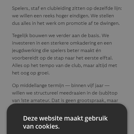
Spelers, staf en clubleiding zitten op dezelfde lijn:
we willen een reeks hoger eindigen. We stellen
dus alles in het werk om promotie af te dwingen.
Tegelijk bouwen we verder aan de basis. We
investeren in een sterkere omkadering en een
jeugdwerking die spelers beter maakt én
voorbereidt op de stap naar het eerste elftal.
Alles op het tempo van de club, maar altijd met
het oog op groei.
Op middellange termijn — binnen vijf jaar —
willen we structureel meedraaien in de (sub)top
van 1ste amateur. Dat is geen grootspraak, maar
een haalbare ambitie als we blijven bouwen zoals
nu en ons houden aan de gemaakte afspraken.
Deze website maakt gebruik
van cookies.
OPLEIDING