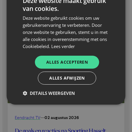
Deze website maakt gebruik
van cookies.
GERELATEERD NIEUWS
Deze website gebruikt cookies om uw
gebruikerservaring te verbeteren. Door
onze website te gebruiken, stemt u in met
alle cookies in overeenstemming met ons
Cookiebeleid.
Lees verder
ALLES ACCEPTEREN
ALLES AFWIJZEN
DETAILS WEERGEVEN
Eendracht TV
—
02 augustus 2026
De goals en reacties na Sporting Hasselt