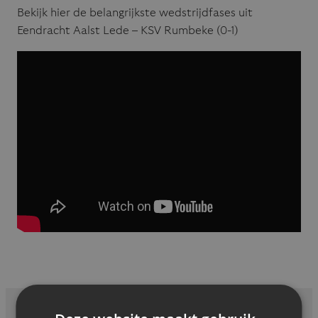
Bekijk hier de belangrijkste wedstrijdfases uit
Eendracht Aalst Lede – KSV Rumbeke (0-1)