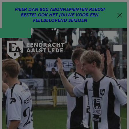
Spring
MEER DAN 800 ABONNEMENTEN REEDS!
naar
BESTEL OOK HET JOUWE VOOR EEN
inhoud
VEELBELOVEND SEIZOEN
Open
menu