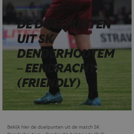
Eendracht TV
—
01 augustus 2025
DE DOELPUNTEN
UIT SK
DENDERHOUTEM
– EENDRACHT
(FRIENDLY)
Bekijk hier de doelpunten uit de match SK