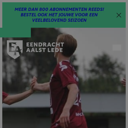
Spring
MEER DAN 800 ABONNEMENTEN REEDS!
naar
BESTEL OOK HET JOUWE VOOR EEN
inhoud
VEELBELOVEND SEIZOEN
Open
menu