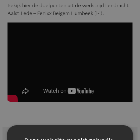
Bekijk hier de doelpunten uit de wedstrijd Eendracht
Aalst Lede – Fenixx Beigem Humbeek (1-1).