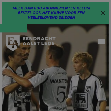
Spring
MEER DAN 800 ABONNEMENTEN REEDS!
naar
BESTEL OOK HET JOUWE VOOR EEN
inhoud
VEELBELOVEND SEIZOEN
Open
menu