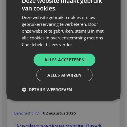
Deze website maakt gebruik
van cookies.
GERELATEERD NIEUWS
Deze website gebruikt cookies om uw
gebruikerservaring te verbeteren. Door
onze website te gebruiken, stemt u in met
alle cookies in overeenstemming met ons
Cookiebeleid.
Lees verder
ALLES ACCEPTEREN
ALLES AFWIJZEN
DETAILS WEERGEVEN
Eendracht TV
—
02 augustus 2026
De goals en reacties na Sporting Hasselt