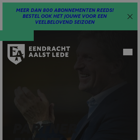
Spring
MEER DAN 800 ABONNEMENTEN REEDS!
naar
BESTEL OOK HET JOUWE VOOR EEN
inhoud
VEELBELOVEND SEIZOEN
Open
menu
PARTNER