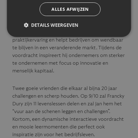
topsport toepasbaar zijn in het bedrijfsleven.
ALLES AFWIJZEN
Jan Jodts
is een ervaren ondernemer en adviseur
DETAILS WEERGEVEN
die kmo’s begeleidt in hun groei en transformatie.
Hij combineert strategisch inzicht met
praktijkervaring en helpt bedrijven om wendbaar
te blijven in een veranderende markt. Tijdens de
voordracht inspireert hij ondernemers om sterker
te ondernemen met focus op innovatie en
menselijk kapitaal.
Twee goeie vrienden die elkaar al bijna 20 jaar
challengen en scherp houden. Op 9/10 zal Francky
Dury zijn 11 levenslessen delen en zal Jan hem het
“vuur aan de schenen leggen en challengen”.
Kortom, een dynamische interactieve voordracht
en mooie leermomenten die perfect ook
inspiratie zijn voor het bedrijfsleven.