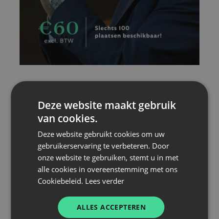
EENDRACHT
Deze website maakt gebruik
BUSINESS CLUB
van cookies.
Deze website gebruikt cookies om uw
Francky Dury
is een van de meest
gebruikerservaring te verbeteren. Door
gerespecteerde voetbaltrainers van België,
onze website te gebruiken, stemt u in met
bekend om zijn jarenlange succes bij Zulte
alle cookies in overeenstemming met ons
Waregem. Met zijn inspirerende leiderschapsstijl
Cookiebeleid.
Lees verder
en oog voor talent weet hij teams steeds
opnieuw naar een hoger niveau te tillen. Tijdens
ALLES ACCEPTEREN
de voordracht deelt hij hoe inzichten uit de