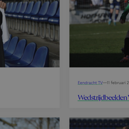
Eendracht TV
—
11 februari 
Wedstrijdbeelden 