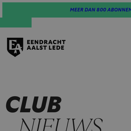
Spring
MEER DAN 800 ABONNEM
naar
inhoud
CLUB
NIEUWS