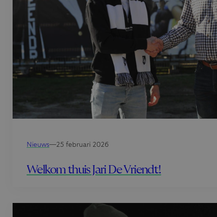
Nieuws
—
25 februari 2026
Welkom thuis Jari De Vriendt!