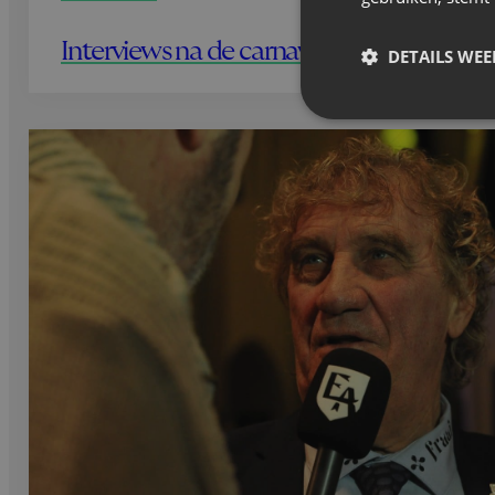
Interviews na de carnavalszege
DETAILS WE