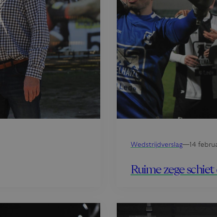
Wedstrijdverslag
—
14 febru
Ruime zege schiet 