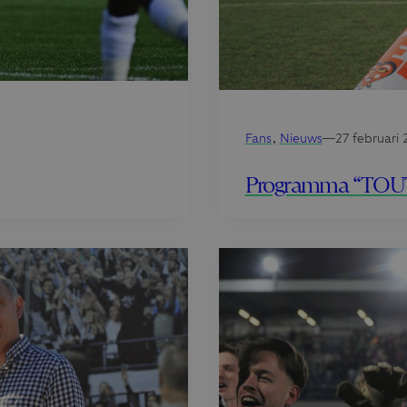
Fans
, 
Nieuws
—
27 februari
Programma “TOUT