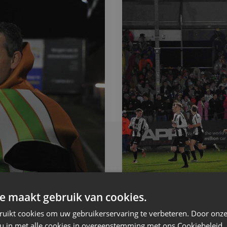
e maakt gebruik van cookies.
ruikt cookies om uw gebruikerservaring te verbeteren. Door onze
 u in met alle cookies in overeenstemming met ons Cookiebeleid.
Eendracht TV
—
14 februari