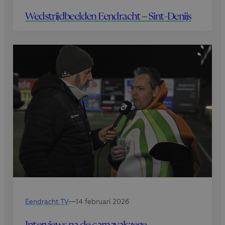
Wedstrijdbeelden Eendracht – Sint-Denijs
Eendracht TV
—
14 februari 2026
Interviews na de carnavalszege