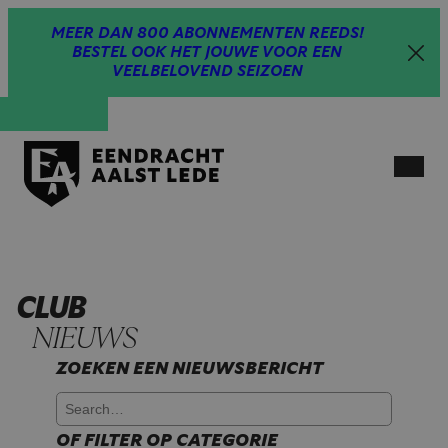
Spring
MEER DAN 800 ABONNEMENTEN REEDS!
naar
BESTEL OOK HET JOUWE VOOR EEN
inhoud
VEELBELOVEND SEIZOEN
Open
menu
CLUB
NIEUWS
ZOEKEN EEN NIEUWSBERICHT
OF FILTER OP CATEGORIE